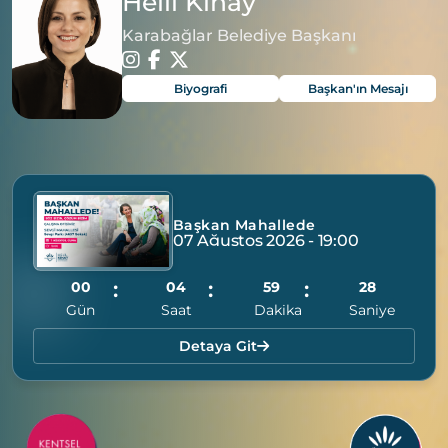
Helil Kınay
Karabağlar Belediye Başkanı
Biyografi
Başkan'ın Mesajı
Başkan Mahallede
07 Ağustos 2026 - 19:00
00
04
59
26
Gün
Saat
Dakika
Saniye
Detaya Git