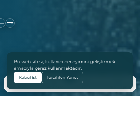
Bu web sitesi, kullanıcı deneyimini geliştirmek
amacıyla çerez kullanmaktadır.
Kabul Et
Tercihleri Yönet
e-Belediye
Başvurular
B.İ.O
Bize Ulaşın