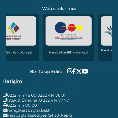
Web sitelerimiz:
Karabağlar Bölgesel İstihdam
i
Karabağlar Bilim Merkezi
Ofisi
Bizi Takip Edin:
İletişim
0232 414 76 00
•
0232 414 76 01
İstek & Öneriler :
0 232 414 77 77
0232 414 80 00
him@karabaglar.bel.tr
karabaglarbelediyesi@hs01.kep.tr