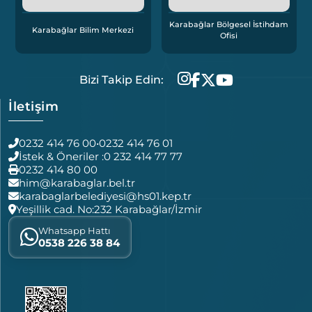
Karabağlar Bölgesel İstihdam
Karabağlar Bilim Merkezi
Ofisi
Bizi Takip Edin:
İletişim
0232 414 76 00
•
0232 414 76 01
İstek & Öneriler :
0 232 414 77 77
0232 414 80 00
him@karabaglar.bel.tr
karabaglarbelediyesi@hs01.kep.tr
Yeşillik cad. No:232 Karabağlar/İzmir
Whatsapp Hattı
0538 226 38 84