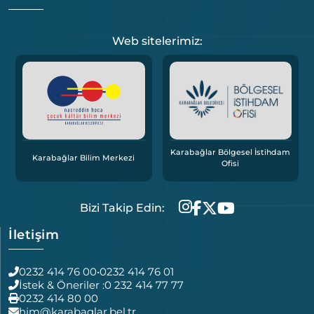
Web sitelerimiz:
Karabağlar Bölgesel İstihdam
Karabağlar Bilim Merkezi
Ofisi
Bizi Takip Edin:
İletişim
0232 414 76 00
•
0232 414 76 01
İstek & Öneriler :
0 232 414 77 77
0232 414 80 00
him@karabaglar.bel.tr