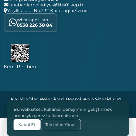
karabaglarbelediyesi@hs01.kep.tr
Yeşillik cad. No:232 Karabağlar/İzmir
Whatsapp Hattı
0538 226 38 84
Kent Rehberi
Karabağlar Belediyesi Resmi Web Sitesidir. ©
2026 Tüm Hakları Saklıdır. |
|
|
Çerezler
KVKK
Bu web sitesi, kullanıcı deneyimini geliştirmek
Yasal Notlar
amacıyla çerez kullanmaktadır.
Kabul Et
Tercihleri Yönet
e-Belediye
Başvurular
B.İ.O
Bize Ulaşın