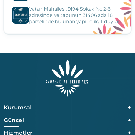
Vatan Mahallesi, 9194 Sokak No:2-6
adresinde ve tapunun 31406 ada 18
parselinde bulunan yapı ile ilgili duyuru
Kurumsal
+
Güncel
+
Hizmetler
+