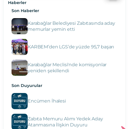
Haberler
Son Haberler
Karabağlar Belediyesi Zabıtasında aday
memurlar yemin etti
KARBEM’den LGS’de yüzde 95,7 başarı
Karabağlar Meclisi'nde komisyonlar
yeniden şekillendi
Son Duyurular
Encümen İhalesi
Zabıta Memuru Alımı Yedek Aday
Atanmasına İlişkin Duyuru