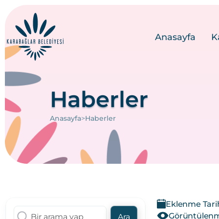
Anasayfa
K
Haberler
>
Anasayfa
Haberler
Eklenme Tarih
Görüntülenme
Ara