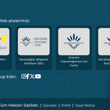
eb sitelerimiz:
Atatürk
ilim
Karabağlar Bölgesel
Karabağ
Yükseköğrenim Kız
İstihdam Ofisi
Küt
Yurdu
kip Edin:
üm Hakları Saklıdır. |
|
|
Çerezler
KVKK
Yasal Notlar