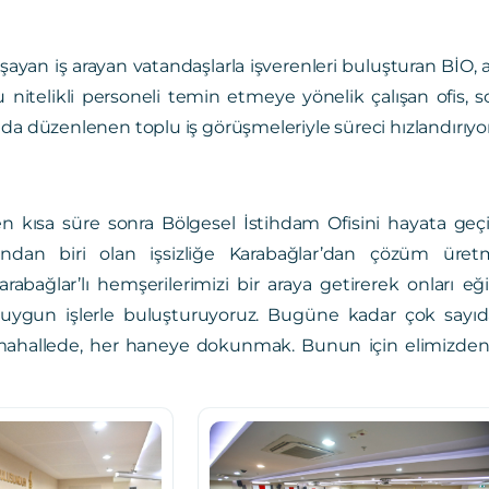
şayan iş arayan vatandaşlarla işverenleri buluşturan BİO, 
nitelikli personeli temin etmeye yönelik çalışan ofis, s
da düzenlenen toplu iş görüşmeleriyle süreci hızlandırıyor
n kısa süre sonra Bölgesel İstihdam Ofisini hayata geçi
ından biri olan işsizliğe Karabağlar’dan çözüm üretme
Karabağlar’lı hemşerilerimizi bir araya getirerek onları eği
ygun işlerle buluşturuyoruz. Bugüne kadar çok sayıda 
hallede, her haneye dokunmak. Bunun için elimizden ge