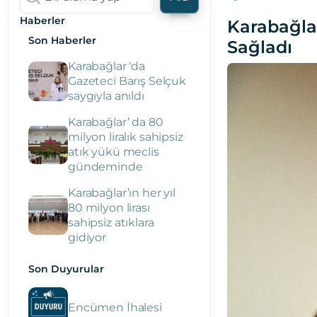
Haberler
Karabağlar
Son Haberler
Sağladı
Karabağlar ‘da
Gazeteci Barış Selçuk
saygıyla anıldı
Karabağlar’ da 80
milyon liralık sahipsiz
atık yükü meclis
gündeminde
Karabağlar’ın her yıl
80 milyon lirası
sahipsiz atıklara
gidiyor
Son Duyurular
Encümen İhalesi