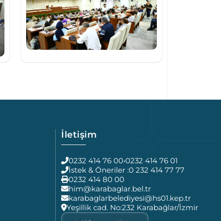
İletişim
0232 414 76 00
•
0232 414 76 01
İstek & Öneriler :
0 232 414 77 77
0232 414 80 00
him@karabaglar.bel.tr
karabaglarbelediyesi@hs01.kep.tr
Yeşillik cad. No:232 Karabağlar/İzmir