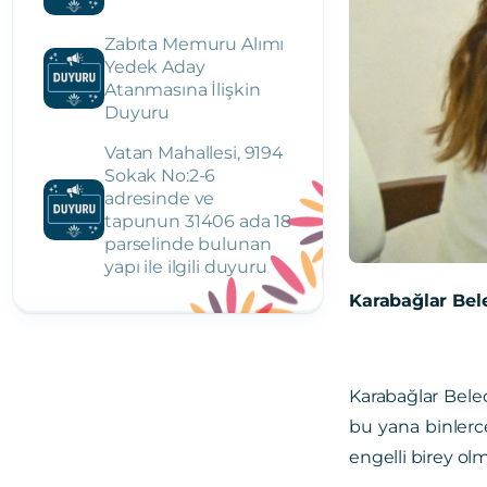
Zabıta Memuru Alımı
Yedek Aday
Atanmasına İlişkin
Duyuru
Vatan Mahallesi, 9194
Sokak No:2-6
adresinde ve
tapunun 31406 ada 18
parselinde bulunan
yapı ile ilgili duyuru
Karabağlar Bele
Karabağlar Beled
bu yana binlerc
engelli birey olm