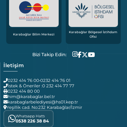
Karabağlar Bölgesel İstihdam
Karabağlar Bilim Merkezi
Ofisi
Bizi Takip Edin:
İletişim
0232 414 76 00
•
0232 414 76 01
İstek & Öneriler :
0 232 414 77 77
0232 414 80 00
him@karabaglar.bel.tr
karabaglarbelediyesi@hs01.kep.tr
Yeşillik cad. No:232 Karabağlar/İzmir
Whatsapp Hattı
0538 226 38 84