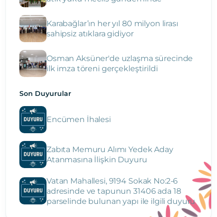
Karabağlar’ın her yıl 80 milyon lirası
sahipsiz atıklara gidiyor
Osman Aksüner'de uzlaşma sürecinde
ilk imza töreni gerçekleştirildi
Son Duyurular
Encümen İhalesi
Zabıta Memuru Alımı Yedek Aday
Atanmasına İlişkin Duyuru
Vatan Mahallesi, 9194 Sokak No:2-6
adresinde ve tapunun 31406 ada 18
parselinde bulunan yapı ile ilgili duyuru