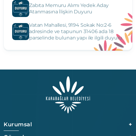
Zabıta Memuru Alımı Yedek Aday
Atanmasına İlişkin Duyuru
Vatan Mahallesi, 9194 Sokak No:2-6
adresinde ve tapunun 31406 ada 18
parselinde bulunan yapı ile ilgili duyuru
Kurumsal
+