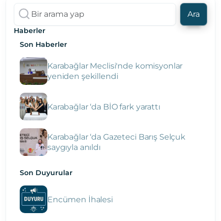
Ara
Haberler
Son Haberler
Karabağlar Meclisi'nde komisyonlar
yeniden şekillendi
Karabağlar ‘da BİO fark yarattı
Karabağlar ‘da Gazeteci Barış Selçuk
saygıyla anıldı
Son Duyurular
Encümen İhalesi