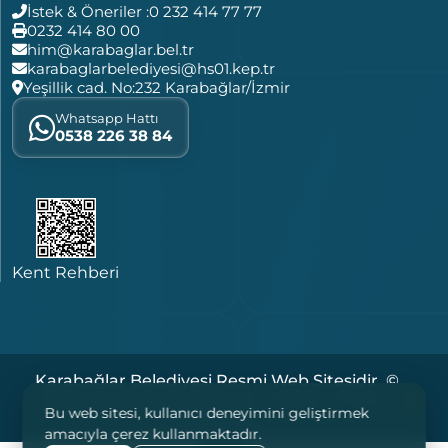
İstek & Öneriler :
0 232 414 77 77
0232 414 80 00
him@karabaglar.bel.tr
karabaglarbelediyesi@hs01.kep.tr
Yeşillik cad. No:232 Karabağlar/İzmir
Whatsapp Hattı
0538 226 38 84
Kent Rehberi
Karabağlar Belediyesi Resmi Web Sitesidir. ©
2026 Tüm Hakları Saklıdır. |
|
|
Çerezler
KVKK
Bu web sitesi, kullanıcı deneyimini geliştirmek
Yasal Notlar
amacıyla çerez kullanmaktadır.