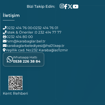
Bizi Takip Edin:
İletişim
0232 414 76 00
•
0232 414 76 01
İstek & Öneriler :
0 232 414 77 77
0232 414 80 00
him@karabaglar.bel.tr
karabaglarbelediyesi@hs01.kep.tr
Yeşillik cad. No:232 Karabağlar/İzmir
Whatsapp Hattı
0538 226 38 84
Kent Rehberi