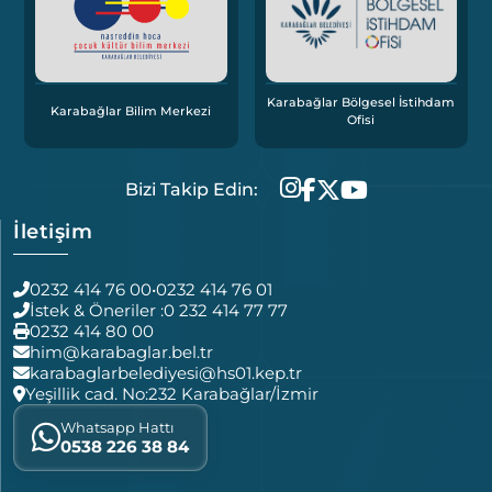
Karabağlar Bölgesel İstihdam
Karabağlar Bilim Merkezi
Ofisi
Bizi Takip Edin:
İletişim
0232 414 76 00
•
0232 414 76 01
İstek & Öneriler :
0 232 414 77 77
0232 414 80 00
him@karabaglar.bel.tr
karabaglarbelediyesi@hs01.kep.tr
Yeşillik cad. No:232 Karabağlar/İzmir
Whatsapp Hattı
0538 226 38 84