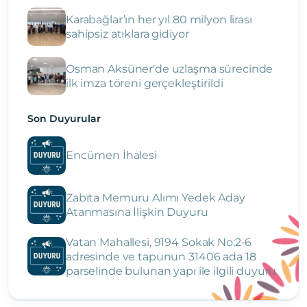
Karabağlar’ın her yıl 80 milyon lirası
sahipsiz atıklara gidiyor
Osman Aksüner'de uzlaşma sürecinde
ilk imza töreni gerçekleştirildi
Son Duyurular
Encümen İhalesi
Zabıta Memuru Alımı Yedek Aday
Atanmasına İlişkin Duyuru
Vatan Mahallesi, 9194 Sokak No:2-6
adresinde ve tapunun 31406 ada 18
parselinde bulunan yapı ile ilgili duyuru