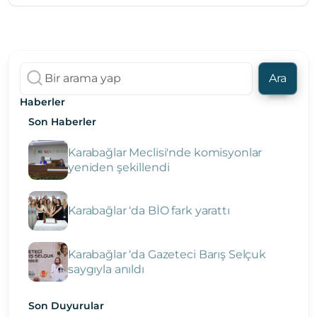
Ara
Haberler
Son Haberler
Karabağlar Meclisi'nde komisyonlar
yeniden şekillendi
Karabağlar ‘da BİO fark yarattı
Karabağlar ‘da Gazeteci Barış Selçuk
saygıyla anıldı
Son Duyurular