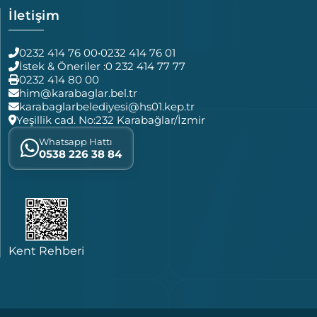
İletişim
0232 414 76 00
•
0232 414 76 01
İstek & Öneriler :
0 232 414 77 77
0232 414 80 00
him@karabaglar.bel.tr
karabaglarbelediyesi@hs01.kep.tr
Yeşillik cad. No:232 Karabağlar/İzmir
Whatsapp Hattı
0538 226 38 84
Kent Rehberi