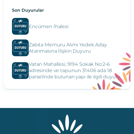
Son Duyurular
Encümen İhalesi
Zabıta Memuru Alımı Yedek Aday
Atanmasına İlişkin Duyuru
Vatan Mahallesi, 9194 Sokak No:2-6
adresinde ve tapunun 31406 ada 18
parselinde bulunan yapı ile ilgili duyuru