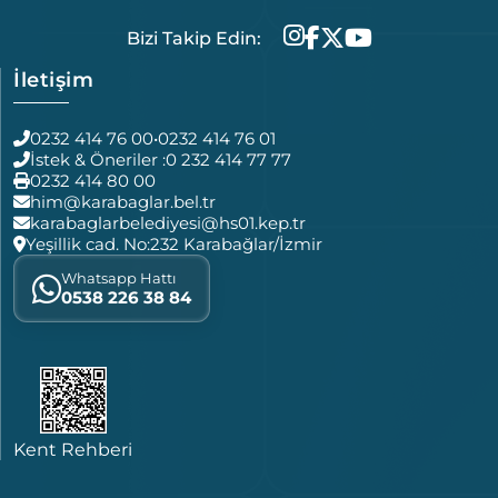
Bizi Takip Edin:
İletişim
0232 414 76 00
•
0232 414 76 01
İstek & Öneriler :
0 232 414 77 77
0232 414 80 00
him@karabaglar.bel.tr
karabaglarbelediyesi@hs01.kep.tr
Yeşillik cad. No:232 Karabağlar/İzmir
Whatsapp Hattı
0538 226 38 84
Kent Rehberi