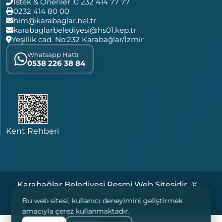
İstek & Öneriler :
0 232 414 77 77
0232 414 80 00
him@karabaglar.bel.tr
karabaglarbelediyesi@hs01.kep.tr
Yeşillik cad. No:232 Karabağlar/İzmir
Whatsapp Hattı
0538 226 38 84
Kent Rehberi
Karabağlar Belediyesi Resmi Web Sitesidir. ©
2026 Tüm Hakları Saklıdır. |
|
|
Çerezler
KVKK
Bu web sitesi, kullanıcı deneyimini geliştirmek
Yasal Notlar
amacıyla çerez kullanmaktadır.