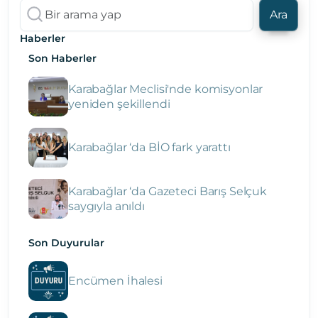
Ara
Haberler
Son Haberler
Karabağlar Meclisi'nde komisyonlar
yeniden şekillendi
Karabağlar ‘da BİO fark yarattı
Karabağlar ‘da Gazeteci Barış Selçuk
saygıyla anıldı
Son Duyurular
Encümen İhalesi