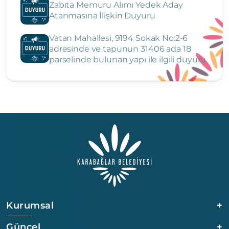
Zabıta Memuru Alımı Yedek Aday
Atanmasına İlişkin Duyuru
Vatan Mahallesi, 9194 Sokak No:2-6
adresinde ve tapunun 31406 ada 18
parselinde bulunan yapı ile ilgili duyuru
Kurumsal
+
Güncel
+