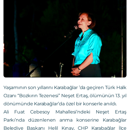
Yaşamının son yıllarını Karabağlar ’da geçiren Türk Halk
Ozanı “Bozkırın Tezenesi” Neşet Ertaş, ölümünün 13. yıl
dönümünde Karabağlar’da özel bir konserle anıldı.
Ali Fuat Cebesoy Mahallesi’ndeki Neşet Ertaş
Parkı’nda düzenlenen anma konserine Karabağlar
Belediye Başkanı Helil Kınay, CHP Karabağlar İlçe