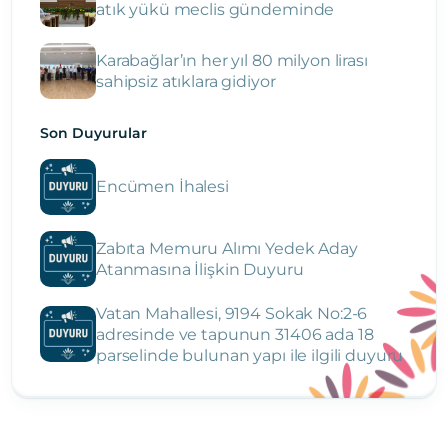
atık yükü meclis gündeminde
Karabağlar’ın her yıl 80 milyon lirası
sahipsiz atıklara gidiyor
Son Duyurular
Encümen İhalesi
Zabıta Memuru Alımı Yedek Aday
Atanmasına İlişkin Duyuru
Vatan Mahallesi, 9194 Sokak No:2-6
adresinde ve tapunun 31406 ada 18
parselinde bulunan yapı ile ilgili duyuru