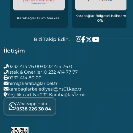
Karabağlar Bölgesel İstihdam
Karabağlar Bilim Merkezi
Ofisi
Bizi Takip Edin:
İletişim
0232 414 76 00
•
0232 414 76 01
İstek & Öneriler :
0 232 414 77 77
0232 414 80 00
him@karabaglar.bel.tr
karabaglarbelediyesi@hs01.kep.tr
Yeşillik cad. No:232 Karabağlar/İzmir
Whatsapp Hattı
0538 226 38 84