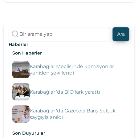
Ara
Haberler
Son Haberler
Karabağlar Meclisi'nde komisyonlar
yeniden şekillendi
Karabağlar ‘da BİO fark yarattı
Karabağlar ‘da Gazeteci Barış Selçuk
saygıyla anıldı
Son Duyurular