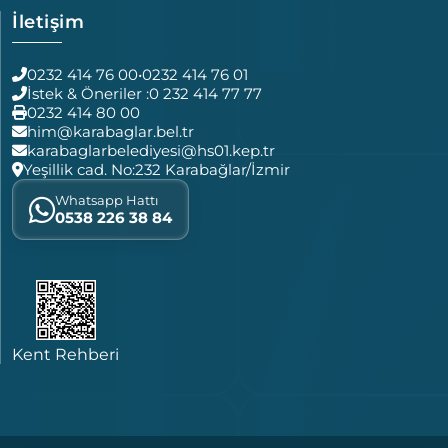
İletişim
0232 414 76 00
•
0232 414 76 01
İstek & Öneriler :
0 232 414 77 77
0232 414 80 00
him@karabaglar.bel.tr
karabaglarbelediyesi@hs01.kep.tr
Yeşillik cad. No:232 Karabağlar/İzmir
Whatsapp Hattı
0538 226 38 84
Kent Rehberi