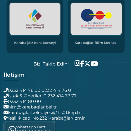
Karabağlar Kent Konseyi
Karabağlar Bilim Merkezi
Bizi Takip Edin:
İletişim
0232 414 76 00
•
0232 414 76 01
İstek & Öneriler :
0 232 414 77 77
0232 414 80 00
him@karabaglar.bel.tr
karabaglarbelediyesi@hs01.kep.tr
Yeşillik cad. No:232 Karabağlar/İzmir
Whatsapp Hattı