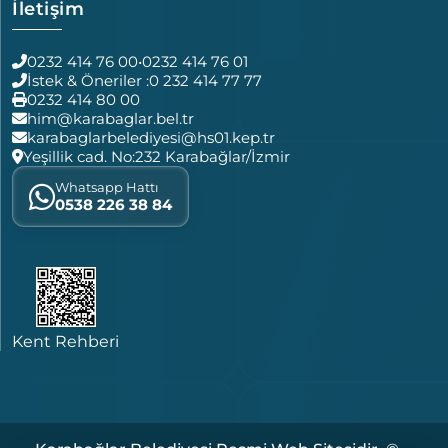
İletişim
0232 414 76 00
•
0232 414 76 01
İstek & Öneriler :
0 232 414 77 77
0232 414 80 00
him@karabaglar.bel.tr
karabaglarbelediyesi@hs01.kep.tr
Yeşillik cad. No:232 Karabağlar/İzmir
Whatsapp Hattı
0538 226 38 84
Kent Rehberi