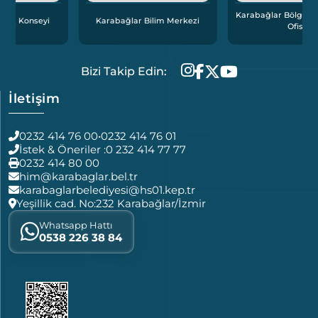
Karabağlar Bölgesel İstihdam
Karabağlar Bilim Merkezi
Ofisi
Bizi Takip Edin:
İletişim
0232 414 76 00
•
0232 414 76 01
İstek & Öneriler :
0 232 414 77 77
0232 414 80 00
him@karabaglar.bel.tr
karabaglarbelediyesi@hs01.kep.tr
Yeşillik cad. No:232 Karabağlar/İzmir
Whatsapp Hattı
0538 226 38 84