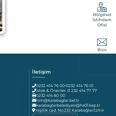
Bölgesel
İstihdam
Ofisi
Bize
Ulaşın
İletişim
0232 414 76 00
•
0232 414 76 01
İstek & Öneriler :
0 232 414 77 77
0232 414 80 00
him@karabaglar.bel.tr
karabaglarbelediyesi@hs01.kep.tr
Yeşillik cad. No:232 Karabağlar/İzmir