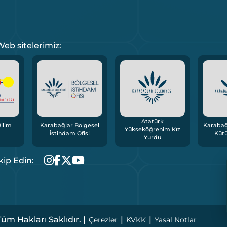
eb sitelerimiz:
Atatürk
ilim
Karabağlar Bölgesel
Karabağ
Yükseköğrenim Kız
İstihdam Ofisi
Küt
Yurdu
kip Edin:
üm Hakları Saklıdır. |
|
|
Çerezler
KVKK
Yasal Notlar