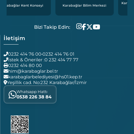
Karabağlar Bölgesel İstihdam
i
Karabağlar Bilim Merkezi
Ofisi
Bizi Takip Edin:
İletişim
0232 414 76 00
•
0232 414 76 01
İstek & Öneriler :
0 232 414 77 77
0232 414 80 00
him@karabaglar.bel.tr
karabaglarbelediyesi@hs01.kep.tr
Yeşillik cad. No:232 Karabağlar/İzmir
Whatsapp Hattı
0538 226 38 84