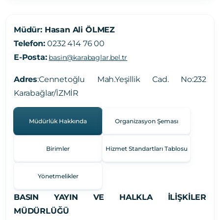
Müdür:
Hasan Ali ÖLMEZ
Telefon:
0232 414 76 00
E-Posta:
basin@karabaglar.bel.tr
Adres
:
Cennetoğlu Mah.Yeşillik Cad. No:232
Karabağlar/İZMİR
Müdürlük Hakkında
Organizasyon Şeması
Birimler
Hizmet Standartları Tablosu
Yönetmelikler
BASIN YAYIN VE HALKLA İLİŞKİLER
MÜDÜRLÜĞÜ