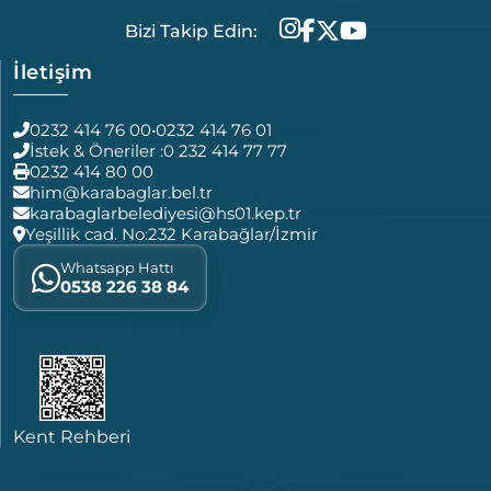
Bizi Takip Edin:
İletişim
0232 414 76 00
•
0232 414 76 01
İstek & Öneriler :
0 232 414 77 77
0232 414 80 00
him@karabaglar.bel.tr
karabaglarbelediyesi@hs01.kep.tr
Yeşillik cad. No:232 Karabağlar/İzmir
Whatsapp Hattı
0538 226 38 84
Kent Rehberi