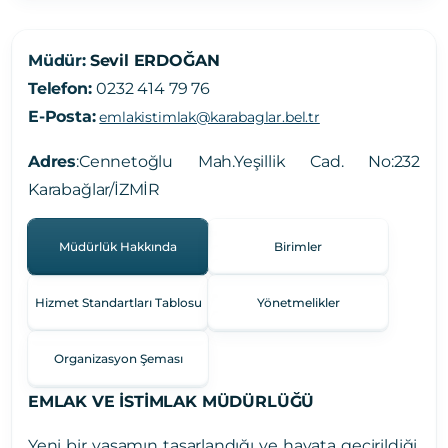
Müdür:
Sevil ERDOĞAN
Telefon:
0232 414 79 76
E-Posta:
emlakistimlak@karabaglar.bel.tr
Adres
:
Cennetoğlu Mah.Yeşillik Cad. No:232
Karabağlar/İZMİR
Müdürlük Hakkında
Birimler
Hizmet Standartları Tablosu
Yönetmelikler
Organizasyon Şeması
EMLAK VE İSTİMLAK MÜDÜRLÜĞÜ
Yeni bir yaşamın tasarlandığı ve hayata geçirildiği,