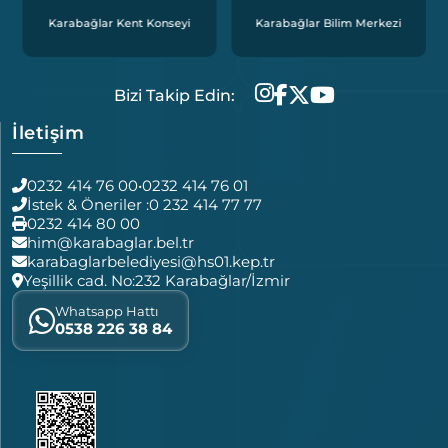
Karabağlar Kent Konseyi
Karabağlar Bilim Merkezi
Bizi Takip Edin:
İletişim
0232 414 76 00
•
0232 414 76 01
İstek & Öneriler :
0 232 414 77 77
0232 414 80 00
him@karabaglar.bel.tr
karabaglarbelediyesi@hs01.kep.tr
Yeşillik cad. No:232 Karabağlar/İzmir
Whatsapp Hattı
0538 226 38 84