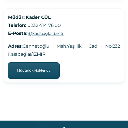
Müdür:
Kader GÜL
Telefon:
0232 414 76 00
E-Posta:
@karabaglar.bel.tr
Adres
:Cennetoğlu Mah.Yeşillik Cad. No:232
Karabağlar/İZMİR
Müdürlük Hakkında