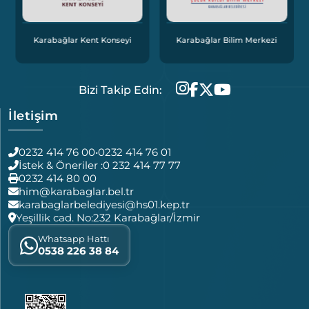
Karabağlar Kent Konseyi
Karabağlar Bilim Merkezi
Bizi Takip Edin:
İletişim
0232 414 76 00
•
0232 414 76 01
İstek & Öneriler :
0 232 414 77 77
0232 414 80 00
him@karabaglar.bel.tr
karabaglarbelediyesi@hs01.kep.tr
Yeşillik cad. No:232 Karabağlar/İzmir
Whatsapp Hattı
0538 226 38 84