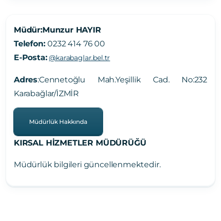
Müdür:
Munzur HAYIR
Telefon:
0232 414 76 00
E-Posta:
@karabaglar.bel.tr
Adres
:
Cennetoğlu Mah.Yeşillik Cad. No:232
Karabağlar/İZMİR
Müdürlük Hakkında
KIRSAL HİZMETLER MÜDÜRÜĞÜ
Müdürlük bilgileri güncellenmektedir.