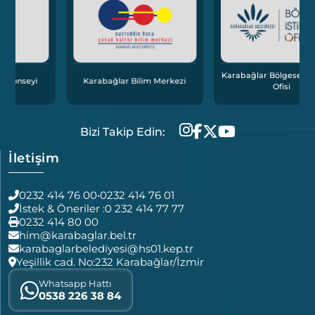
Karabağlar Bölgesel İstihdam
Karabağlar Bilim Merkezi
Ofisi
Bizi Takip Edin:
İletişim
0232 414 76 00
•
0232 414 76 01
İstek & Öneriler :
0 232 414 77 77
0232 414 80 00
him@karabaglar.bel.tr
karabaglarbelediyesi@hs01.kep.tr
Yeşillik cad. No:232 Karabağlar/İzmir
Whatsapp Hattı
0538 226 38 84