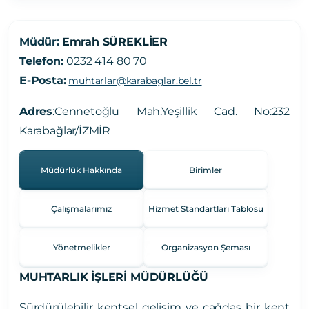
Müdür:
Emrah SÜREKLİER
Telefon:
0232 414 80 70
E-Posta:
muhtarlar@karabaglar.bel.tr
Adres
:
Cennetoğlu Mah.Yeşillik Cad. No:232
Karabağlar/İZMİR
Müdürlük Hakkında
Birimler
Çalışmalarımız
Hizmet Standartları Tablosu
Yönetmelikler
Organizasyon Şeması
MUHTARLIK İŞLERİ MÜDÜRLÜĞÜ
Sürdürülebilir kentsel gelişim ve çağdaş bir kent