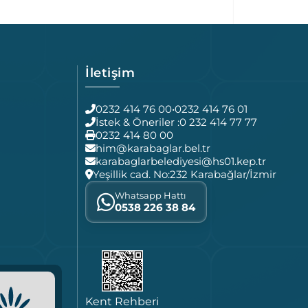
İletişim
0232 414 76 00
•
0232 414 76 01
İstek & Öneriler :
0 232 414 77 77
0232 414 80 00
him@karabaglar.bel.tr
karabaglarbelediyesi@hs01.kep.tr
Yeşillik cad. No:232 Karabağlar/İzmir
Whatsapp Hattı
0538 226 38 84
Kent Rehberi