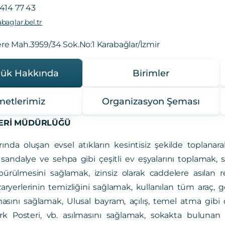
414 77 43
baglar.bel.tr
re Mah.3959/34 Sok.No:1 Karabağlar/İzmir
ük Hakkında
Birimler
metlerimiz
Organizasyon Şeması
LERİ MÜDÜRLÜĞÜ
larında oluşan evsel atıkların kesintisiz şekilde toplan
 sandalye ve sehpa gibi çeşitli ev eşyalarını toplamak, s
üpürülmesini sağlamak,
izinsiz olarak caddelere asılan 
aryerlerinin temizliğini sağlamak,
kullanılan tüm araç, g
asını sağlamak,
Ulusal bayram, açılış, temel atma gibi d
rk Posteri, vb. asılmasını sağlamak,
sokakta bulunan 