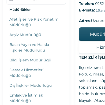
Telefon:
0232 
Müdürlükler
E-Posta:
@kara
Afet İşleri ve Risk Yönetimi
Adres
:Uzunde
Müdürlüğü
Müdürl
Arşiv Müdürlüğü
Basın Yayın ve Halkla
Hiz
İlişkiler Müdürlüğü
TEMİZLİK İŞ
Bilgi İşlem Müdürlüğü
İlçemiz sınır
Destek Hizmetleri
koltuk, masa,
Müdürlüğü
sokakların s
Dış İlişkiler Müdürlüğü
toplamak,
paz
halde bulunm
Emlak ve İstimlak
Bayrak, Atatü
Müdürlüğü