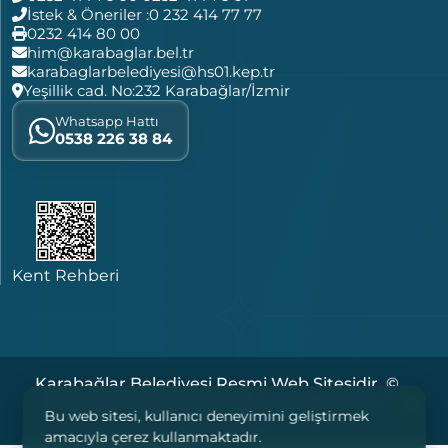
İstek & Öneriler :
0 232 414 77 77
0232 414 80 00
him@karabaglar.bel.tr
karabaglarbelediyesi@hs01.kep.tr
Yeşillik cad. No:232 Karabağlar/İzmir
Whatsapp Hattı
0538 226 38 84
Kent Rehberi
Karabağlar Belediyesi Resmi Web Sitesidir. ©
2026 Tüm Hakları Saklıdır. |
|
|
Çerezler
KVKK
Bu web sitesi, kullanıcı deneyimini geliştirmek
Yasal Notlar
amacıyla çerez kullanmaktadır.