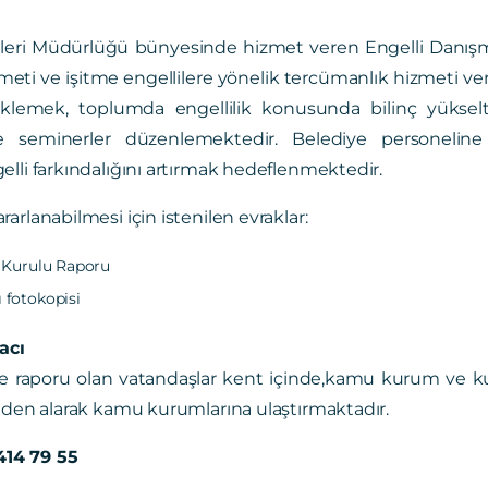
şleri Müdürlüğü bünyesinde hizmet veren Engelli Danışma 
eti ve işitme engellilere yönelik tercümanlık hizmeti ver
eklemek, toplumda engellilik konusunda bilinç yükseltme
 seminerler düzenlemektedir. Belediye personeline 
lli farkındalığını artırmak hedeflenmektedir.
arlanabilmesi için istenilen evraklar:
k Kurulu Raporu
 fotokopisi
acı
ve raporu olan vatandaşlar kent içinde,kamu kurum ve kur
inden alarak kamu kurumlarına ulaştırmaktadır.
 414 79 55