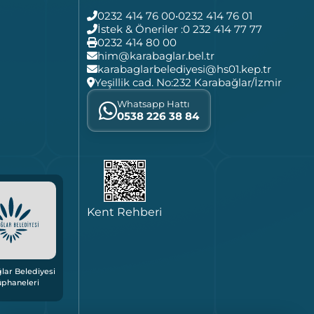
0232 414 76 00
•
0232 414 76 01
İstek & Öneriler :
0 232 414 77 77
0232 414 80 00
him@karabaglar.bel.tr
karabaglarbelediyesi@hs01.kep.tr
Yeşillik cad. No:232 Karabağlar/İzmir
Whatsapp Hattı
0538 226 38 84
Kent Rehberi
lar Belediyesi
üphaneleri