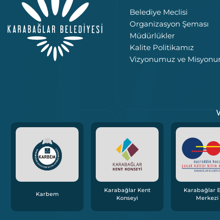
Belediye Meclisi
Organizasyon Şeması
Müdürlükler
Kalite Politikamız
Vizyonumuz ve Misyon
W
Karabağlar Kent
Karabağlar B
Karbem
Konseyi
Merkezi