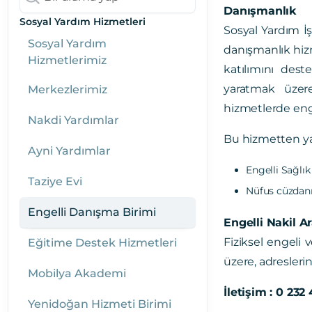
Danışmanlık
Sosyal Yardım Hizmetleri
Sosyal Yardım İ
Sosyal Yardım
danışmanlık hizm
Hizmetlerimiz
katılımını dest
yaratmak üzere
Merkezlerimiz
hizmetlerde enge
Nakdi Yardımlar
Bu hizmetten yar
Ayni Yardımlar
Engelli Sağlı
Taziye Evi
Nüfus cüzdanı
Engelli Danışma Birimi
Engelli Nakil Ar
Fiziksel engeli 
Eğitime Destek Hizmetleri
üzere, adresler
Mobilya Akademi
İletişim : 0 232
Yenidoğan Hizmeti Birimi