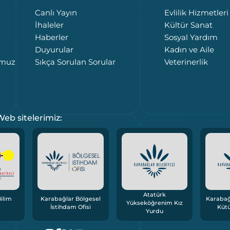
Canlı Yayın
Evlilik Hizmetleri
İhaleler
Kültür Sanat
Haberler
Sosyal Yardım
Duyurular
Kadın ve Aile
umuz
Sıkça Sorulan Sorular
Veterinerlik
eb sitelerimiz:
Atatürk
ilim
Karabağlar Bölgesel
Karabağ
Yükseköğrenim Kız
İstihdam Ofisi
Küt
Yurdu