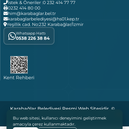
İstek & Öneriler :
0 232 414 77 77
0232 414 80 00
him@karabaglar.bel.tr
karabaglarbelediyesi@hs01.kep.tr
Yeşillik cad. No:232 Karabağlar/İzmir
Whatsapp Hattı
0538 226 38 84
Kent Rehberi
Karabağlar Belediyesi Resmi Web Sitesidir. ©
2026 Tüm Hakları Saklıdır. |
|
|
Çerezler
KVKK
Bu web sitesi, kullanıcı deneyimini geliştirmek
Yasal Notlar
amacıyla çerez kullanmaktadır.