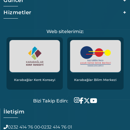
Güncel
+
Hizmetler
+
Web sitelerimiz:
Karabağlar Bölgesel 
nt Konseyi
Karabağlar Bilim Merkezi
Ofisi
Bizi Takip Edin:
İletişim
0232 414 76 00
•
0232 414 76 01