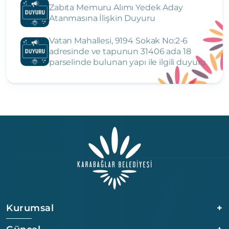
Zabıta Memuru Alımı Yedek Aday
Atanmasına İlişkin Duyuru
Vatan Mahallesi, 9194 Sokak No:2-6
adresinde ve tapunun 31406 ada 18
parselinde bulunan yapı ile ilgili duyuru
Kurumsal
+