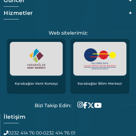
Güncel
+
Hizmetler
+
Web sitelerimiz:
K
Karabağlar Kent Konseyi
Karabağlar Bilim Merkezi
Bizi Takip Edin:
İletişim
0232 414 76 00
•
0232 414 76 01