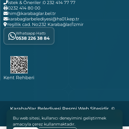
İstek & Öneriler :
0 232 414 77 77
0232 414 80 00
him@karabaglar.bel.tr
karabaglarbelediyesi@hs01.kep.tr
Yeşillik cad. No:232 Karabağlar/İzmir
Whatsapp Hattı
0538 226 38 84
Kent Rehberi
Karabağlar Belediyesi Resmi Web Sitesidir. ©
2026 Tüm Hakları Saklıdır. |
|
|
Çerezler
KVKK
Bu web sitesi, kullanıcı deneyimini geliştirmek
Yasal Notlar
amacıyla çerez kullanmaktadır.