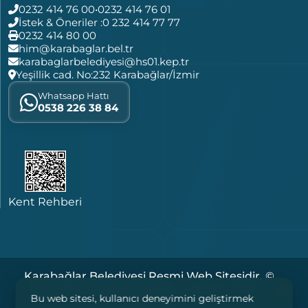
0232 414 76 00
•
0232 414 76 01
İstek & Öneriler :
0 232 414 77 77
0232 414 80 00
him@karabaglar.bel.tr
karabaglarbelediyesi@hs01.kep.tr
Yeşillik cad. No:232 Karabağlar/İzmir
Whatsapp Hattı
0538 226 38 84
Kent Rehberi
Karabağlar Belediyesi Resmi Web Sitesidir. ©
2026 Tüm Hakları Saklıdır. |
|
|
Çerezler
KVKK
Bu web sitesi, kullanıcı deneyimini geliştirmek
Yasal Notlar