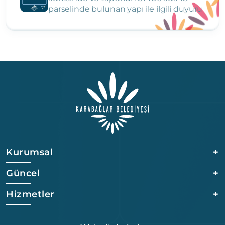
parselinde bulunan yapı ile ilgili duyuru
Kurumsal
+
Güncel
+
Hizmetler
+