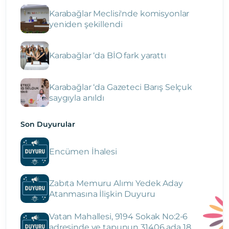
Karabağlar Meclisi'nde komisyonlar
yeniden şekillendi
Karabağlar ‘da BİO fark yarattı
Karabağlar ‘da Gazeteci Barış Selçuk
saygıyla anıldı
Son Duyurular
Encümen İhalesi
Zabıta Memuru Alımı Yedek Aday
Atanmasına İlişkin Duyuru
Vatan Mahallesi, 9194 Sokak No:2-6
adresinde ve tapunun 31406 ada 18