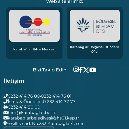
Web sitelerimiz:
Karabağlar Bölgesel İstihdam
Karabağlar Bilim Merkezi
Ofisi
Bizi Takip Edin:
İletişim
0232 414 76 00
•
0232 414 76 01
İstek & Öneriler :
0 232 414 77 77
0232 414 80 00
him@karabaglar.bel.tr
karabaglarbelediyesi@hs01.kep.tr
Yeşillik cad. No:232 Karabağlar/İzmir