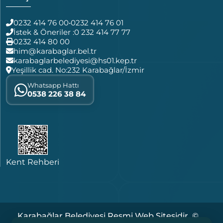
0232 414 76 00
•
0232 414 76 01
İstek & Öneriler :
0 232 414 77 77
0232 414 80 00
him@karabaglar.bel.tr
karabaglarbelediyesi@hs01.kep.tr
Yeşillik cad. No:232 Karabağlar/İzmir
Whatsapp Hattı
0538 226 38 84
Kent Rehberi
Karabağlar Belediyesi Resmi Web Sitesidir. ©