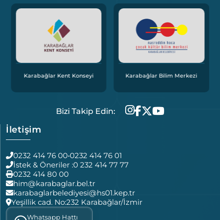
Karabağlar Kent Konseyi
Karabağlar Bilim Merkezi
Bizi Takip Edin:
İletişim
0232 414 76 00
•
0232 414 76 01
İstek & Öneriler :
0 232 414 77 77
0232 414 80 00
him@karabaglar.bel.tr
karabaglarbelediyesi@hs01.kep.tr
Yeşillik cad. No:232 Karabağlar/İzmir
Whatsapp Hattı