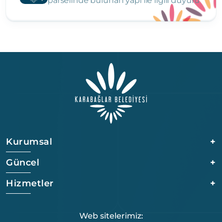
parselinde bulunan yapı ile ilgili duyuru
Kurumsal
+
Güncel
+
Hizmetler
+
Web sitelerimiz: