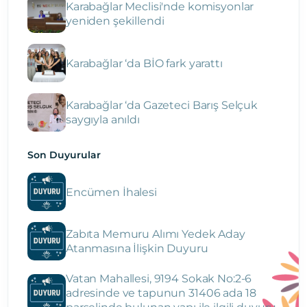
Karabağlar Meclisi'nde komisyonlar
yeniden şekillendi
Karabağlar ‘da BİO fark yarattı
Karabağlar ‘da Gazeteci Barış Selçuk
saygıyla anıldı
Son Duyurular
Encümen İhalesi
Zabıta Memuru Alımı Yedek Aday
Atanmasına İlişkin Duyuru
Vatan Mahallesi, 9194 Sokak No:2-6
adresinde ve tapunun 31406 ada 18