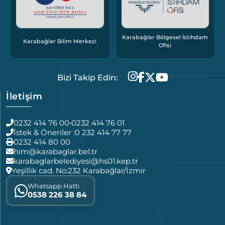
Karabağlar Bölgesel İstihdam
Atatürk Yüks
lar Bilim Merkezi
Ofisi
Yu
Bizi Takip Edin:
İletişim
0232 414 76 00
•
0232 414 76 01
İstek & Öneriler :
0 232 414 77 77
0232 414 80 00
him@karabaglar.bel.tr
karabaglarbelediyesi@hs01.kep.tr
Yeşillik cad. No:232 Karabağlar/İzmir
Whatsapp Hattı
0538 226 38 84