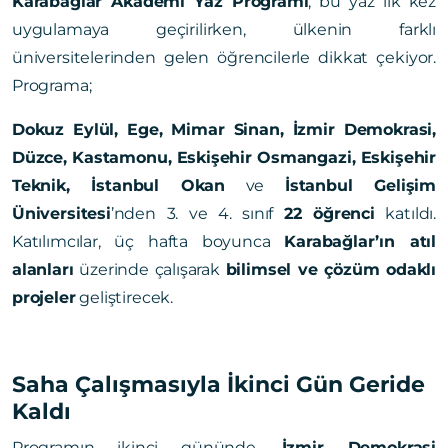
Karabağlar Akademi Yaz Programı
, bu yaz ilk kez
uygulamaya geçirilirken, ülkenin farklı
üniversitelerinden gelen öğrencilerle dikkat çekiyor.
Programa;
Dokuz Eylül, Ege, Mimar Sinan, İzmir Demokrasi,
Düzce, Kastamonu, Eskişehir Osmangazi, Eskişehir
Teknik, İstanbul Okan
ve
İstanbul Gelişim
Üniversitesi
’nden 3. ve 4. sınıf
22 öğrenci
katıldı.
Katılımcılar, üç hafta boyunca
Karabağlar’ın atıl
alanları
üzerinde çalışarak
bilimsel ve çözüm odaklı
projeler
geliştirecek.
Saha Çalışmasıyla İkinci Gün Geride
Kaldı
Programın ikinci gününde,
İzmir Demokrasi