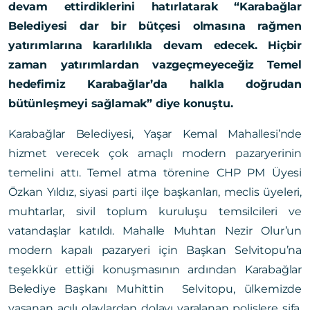
devam ettirdiklerini hatırlatarak “Karabağlar
Belediyesi dar bir bütçesi olmasına rağmen
yatırımlarına kararlılıkla devam edecek. Hiçbir
zaman yatırımlardan vazgeçmeyeceğiz
Temel
hedefimiz Karabağlar’da halkla doğrudan
bütünleşmeyi sağlamak” diye konuştu.
Karabağlar Belediyesi, Yaşar Kemal Mahallesi’nde
hizmet verecek çok amaçlı modern pazaryerinin
temelini attı. Temel atma törenine CHP PM Üyesi
Özkan Yıldız, siyasi parti ilçe başkanları, meclis üyeleri,
muhtarlar, sivil toplum kuruluşu temsilcileri ve
vatandaşlar katıldı. Mahalle Muhtarı Nezir Olur’un
modern kapalı pazaryeri için Başkan Selvitopu’na
teşekkür ettiği konuşmasının ardından Karabağlar
Belediye Başkanı Muhittin Selvitopu, ülkemizde
yaşanan acılı olaylardan dolayı yaralanan polislere şifa,