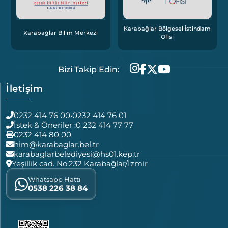
Karabağlar Bölgesel İstihdam
Karabağlar Bilim Merkezi
Ofisi
Bizi Takip Edin:
İletişim
0232 414 76 00
•
0232 414 76 01
İstek & Öneriler :
0 232 414 77 77
0232 414 80 00
him@karabaglar.bel.tr
karabaglarbelediyesi@hs01.kep.tr
Yeşillik cad. No:232 Karabağlar/İzmir
Whatsapp Hattı
0538 226 38 84