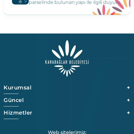
parselinde bulunan yapı ile ilgili duyuru
Kurumsal
+
Güncel
+
Hizmetler
+
Web sitelerimiz: