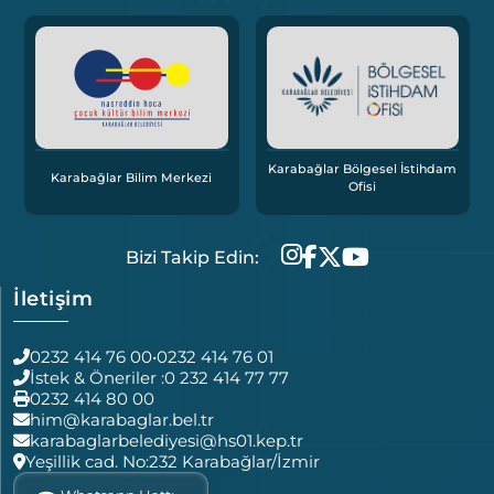
Karabağlar Bölgesel İstihdam
Karabağlar Bilim Merkezi
Ofisi
Bizi Takip Edin:
İletişim
0232 414 76 00
•
0232 414 76 01
İstek & Öneriler :
0 232 414 77 77
0232 414 80 00
him@karabaglar.bel.tr
karabaglarbelediyesi@hs01.kep.tr
Yeşillik cad. No:232 Karabağlar/İzmir