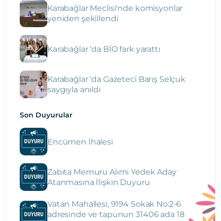
Karabağlar Meclisi'nde komisyonlar
yeniden şekillendi
Karabağlar ‘da BİO fark yarattı
Karabağlar ‘da Gazeteci Barış Selçuk
saygıyla anıldı
Son Duyurular
Encümen İhalesi
Zabıta Memuru Alımı Yedek Aday
Atanmasına İlişkin Duyuru
Vatan Mahallesi, 9194 Sokak No:2-6
adresinde ve tapunun 31406 ada 18