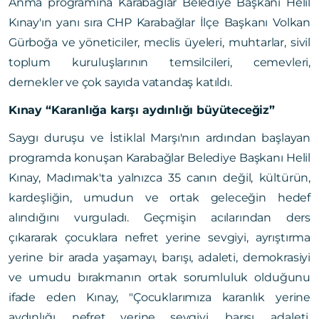
Anma programına Karabağlar Belediye Başkanı Helil
Kınay'ın yanı sıra CHP Karabağlar İlçe Başkanı Volkan
Gürboğa ve yöneticiler, meclis üyeleri, muhtarlar, sivil
toplum kuruluşlarının temsilcileri, cemevleri,
dernekler ve çok sayıda vatandaş katıldı.
Kınay “Karanlığa karşı aydınlığı büyüteceğiz”
Saygı duruşu ve İstiklal Marşı'nın ardından başlayan
programda konuşan Karabağlar Belediye Başkanı Helil
Kınay, Madımak'ta yalnızca 35 canın değil, kültürün,
kardeşliğin, umudun ve ortak geleceğin hedef
alındığını vurguladı. Geçmişin acılarından ders
çıkararak çocuklara nefret yerine sevgiyi, ayrıştırma
yerine bir arada yaşamayı, barışı, adaleti, demokrasiyi
ve umudu bırakmanın ortak sorumluluk olduğunu
ifade eden Kınay, "Çocuklarımıza karanlık yerine
aydınlığı, nefret yerine sevgiyi, barışı, adaleti,