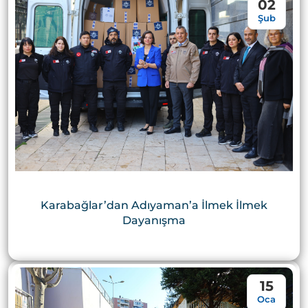
02
Şub
Karabağlar’dan Adıyaman’a İlmek İlmek
Dayanışma
15
Oca