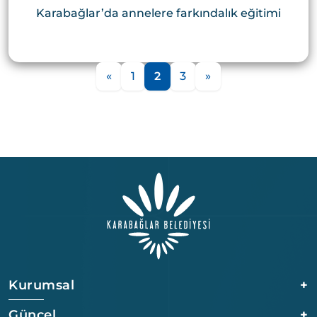
Karabağlar’da annelere farkındalık eğitimi
«
1
2
3
»
Kurumsal
+
Güncel
+