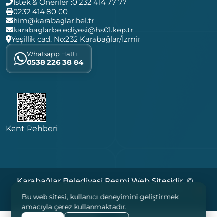
İstek & Öneriler :
0 232 414 77 77
0232 414 80 00
him@karabaglar.bel.tr
karabaglarbelediyesi@hs01.kep.tr
Yeşillik cad. No:232 Karabağlar/İzmir
Whatsapp Hattı
0538 226 38 84
Kent Rehberi
Karabağlar Belediyesi Resmi Web Sitesidir. ©
2026 Tüm Hakları Saklıdır. |
|
|
Çerezler
KVKK
Bu web sitesi, kullanıcı deneyimini geliştirmek
Yasal Notlar
amacıyla çerez kullanmaktadır.