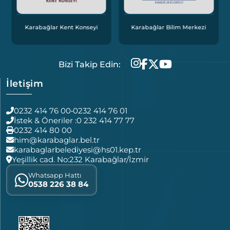
Karabağlar Kent Konseyi
Karabağlar Bilim Merkezi
Bizi Takip Edin:
İletişim
0232 414 76 00
•
0232 414 76 01
İstek & Öneriler :
0 232 414 77 77
0232 414 80 00
him@karabaglar.bel.tr
karabaglarbelediyesi@hs01.kep.tr
Yeşillik cad. No:232 Karabağlar/İzmir
Whatsapp Hattı
0538 226 38 84