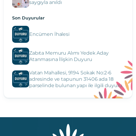
saygıyla anıldı
Son Duyurular
Encümen İhalesi
Zabıta Memuru Alımı Yedek Aday
Atanmasına İlişkin Duyuru
Vatan Mahallesi, 9194 Sokak No:2-6
adresinde ve tapunun 31406 ada 18
parselinde bulunan yapı ile ilgili duyuru