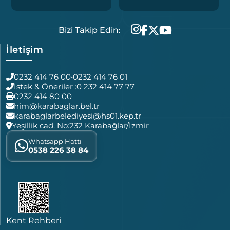
Bizi Takip Edin:
İletişim
0232 414 76 00
•
0232 414 76 01
İstek & Öneriler :
0 232 414 77 77
0232 414 80 00
him@karabaglar.bel.tr
karabaglarbelediyesi@hs01.kep.tr
Yeşillik cad. No:232 Karabağlar/İzmir
Whatsapp Hattı
0538 226 38 84
Kent Rehberi