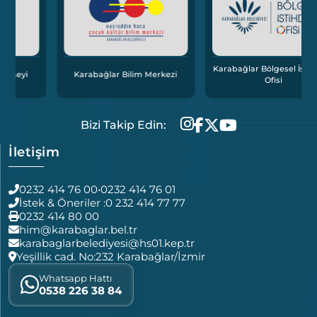
Karabağlar Bölgesel İstihdam
Karabağlar Bilim Merkezi
Ofisi
Bizi Takip Edin:
İletişim
0232 414 76 00
•
0232 414 76 01
İstek & Öneriler :
0 232 414 77 77
0232 414 80 00
him@karabaglar.bel.tr
karabaglarbelediyesi@hs01.kep.tr
Yeşillik cad. No:232 Karabağlar/İzmir
Whatsapp Hattı
0538 226 38 84