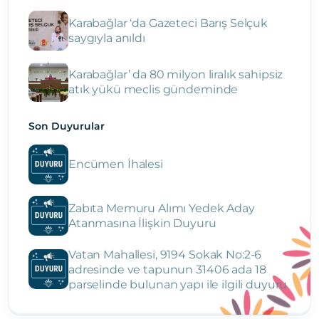
Karabağlar ‘da Gazeteci Barış Selçuk
saygıyla anıldı
Karabağlar’ da 80 milyon liralık sahipsiz
atık yükü meclis gündeminde
Son Duyurular
Encümen İhalesi
Zabıta Memuru Alımı Yedek Aday
Atanmasına İlişkin Duyuru
Vatan Mahallesi, 9194 Sokak No:2-6
adresinde ve tapunun 31406 ada 18
parselinde bulunan yapı ile ilgili duyuru