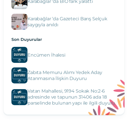
Karabağlar ‘da BİO fark yarattı
Karabağlar ‘da Gazeteci Barış Selçuk
saygıyla anıldı
Son Duyurular
Encümen İhalesi
Zabıta Memuru Alımı Yedek Aday
Atanmasına İlişkin Duyuru
Vatan Mahallesi, 9194 Sokak No:2-6
adresinde ve tapunun 31406 ada 18
parselinde bulunan yapı ile ilgili duyuru