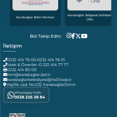
Karabağlar Bölgesel İstihdam
Karabağlar Bilim Merkezi
Ofisi
Bizi Takip Edin:
İletişim
0232 414 76 00
•
0232 414 76 01
İstek & Öneriler :
0 232 414 77 77
0232 414 80 00
him@karabaglar.bel.tr
karabaglarbelediyesi@hs01.kep.tr
Yeşillik cad. No:232 Karabağlar/İzmir
Whatsapp Hattı
0538 226 38 84